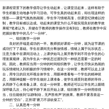
新课程背景下的教学倡导让学生动起来，让课堂活起来，这样有助于
学生积极主动地参与学习活动。可学生真的动起来后，却出现这样的
情形——课堂气氛热热闹闹，学生学习情绪高涨，但课堂纪律难以控
制，教学目标难以达成。动起来的课堂为什么不能实现良好的教学效
果呢?笔者认为，关键在于教师的教学操作没有到位，教师在教学中应
把握好教学中的几个“一分钟”。
一、组织教学一分钟
良好的开端是成功的一半。教师抓好课前一分钟，就为这节课的
成功打下了基础。学生在课间充分释放情感，情绪上属于玩乐状态，
注意力集中在课间活动上，上课伊始马上展开教学则不符合学生的心
理发展规律，因为学生从一种状态过渡到另一种状态需要一定的时
间。因此，教师应当用一分钟的时间组织教学，让学生尽快从热闹的
玩乐情绪转入到积极的学习情绪中。在这一分钟里，教师可以走上讲
台，用专注的目光环视全体学生，用眼神查看每一个学生的精神状
态，用眼神提醒一些学生做好上课准备，使学生感受到老师的等待，
从而静下心来准备上课。在这一分钟里，教师还可以让学生闭上眼睛
深呼吸几次，待心绪平静下来后开始上课。组织教学一分钟用得得
当，往往能收到“以静制动，无声胜有声”的效果。教师不要吝啬这一
分钟的“空白”，正所谓“磨刀不误砍柴工”。
二、认真思考一分钟