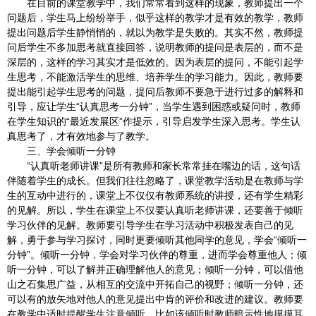
在目前的课堂教学中，我们常常看到这样的现象，教师提出一个
问题后，学生马上纷纷举手，似乎这样的教学才是有效的教学，教师
提出问题后学生静悄悄的，就以为教学是失败的。其实不然，教师提
问后学生不多加思考就直接回答，说明教师的提问是表层的，而不是
深层的，这样的学习其实才是低效的。因为表层的提问，不能引起学
生思考，不能激活学生的思维、培养学生的学习能力。因此，教师要
提出能引起学生思考的问题，提问后教师不要急于进行过多的解释和
引导，应让学生“认真思考一分钟”，当学生遇到困惑或疑问时，教师
在学生知识的“最近发展区”作提示，引导启发学生深入思考。学生认
真思考了，才有效地参与了教学。
三、学会倾听一分钟
“认真听老师讲课”是所有教师和家长常常挂在嘴边的话，这句话
伴随着学生的成长。但我们往往忽略了，课堂教学活动是在教师与学
生的互动中进行的，课堂上不仅仅有教师系统的讲授，还有学生精彩
的见解。所以，学生在课堂上不仅要认真听老师讲课，还要善于倾听
学习伙伴的见解。教师要引导学生在学习活动中积极发表自己的见
解，勇于参与学习探讨，同时更要倾听其他同学的意见，学会“倾听一
分钟”。倾听一分钟，学会对学习伙伴的尊重，进而学会尊重他人；倾
听一分钟，可以了解并正确理解他人的意见；倾听一分钟，可以借他
山之石集思广益，从相互的交流中开拓自己的视野；倾听一分钟，还
可以有的放矢地对他人的意见提出中肯的评价和改进的建议。教师要
在教学中适时提醒学生注意倾听，比如该倾听时教师暗示性地摸摸耳