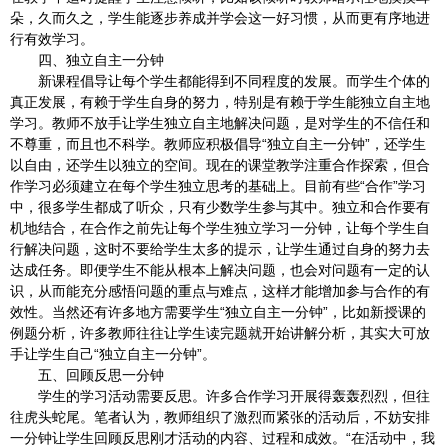
朵，久而久之，学生能逐步养成并学会这一好习惯，从而更有序地进
行有效学习。
四、独立自主一分钟
新课程倡导让每个学生都能得到不同程度的发展。而学生个体的
真正发展，有赖于学生自身的努力，特别是有赖于学生能独立自主地
学习。教师不放手让学生独立自主地解决问题，是对学生的不信任和
不尊重，而且也不科学。教师应积极倡导“独立自主一分钟”，还学生
以自由，还学生以独立的空间。现在的课堂教学注重合作探索，但合
作学习必须建立在每个学生独立思考的基础上。目前有些“合作”学习
中，很多学生都成了听众，只有少数学生参与其中。独立和合作要有
机地结合，在合作之前先让每个学生独立学习一分钟，让每个学生自
行解决问题，这时不要给学生太多的提示，让学生通过自身的努力去
达成任务。即便学生不能从根本上解决问题，也会对问题有一定的认
识，从而能充分感悟问题的重点与难点，这样才能增加参与合作的有
效性。当然还有许多地方需要学生“独立自主一分钟”，比如新授课的
例题分析，许多教师往往让学生读完题就开始讲解分析，其实大可放
手让学生自己“独立自主一分钟”。
五、回顾反思一分钟
学生的学习活动需要反思。许多合作学习开展得轰轰烈烈，但往
往虎头蛇尾。笔者认为，教师组织了激烈而紧张的活动后，不妨安排
一分钟让学生回顾反思刚才活动的内容、过程和成效。“在活动中，我